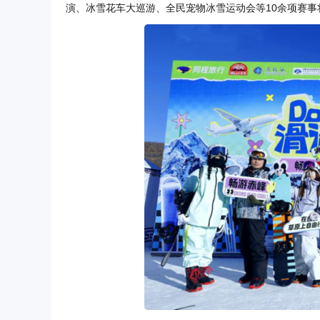
演、冰雪花车大巡游、全民宠物冰雪运动会等10余项赛事