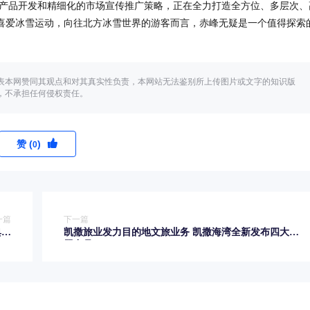
产品开发和精细化的市场宣传推广策略，正在全力打造全方位、多层次、
喜爱冰雪运动，向往北方冰雪世界的游客而言，赤峰无疑是一个值得探索
表本网赞同其观点和对其真实性负责，本网站无法鉴别所上传图片或文字的知识版
，不承担任何侵权责任。
赞 (
)
0
一篇
下一篇
典礼
凯撒旅业发力目的地文旅业务 凯撒海湾全新发布四大主
行！
题产品