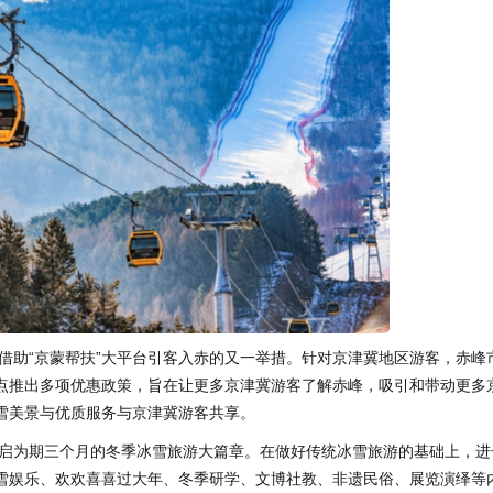
借助“京蒙帮扶”大平台引客入赤的又一举措。针对京津冀地区游客，赤峰
点推出多项优惠政策，旨在让更多京津冀游客了解赤峰，吸引和带动更多
雪美景与优质服务与京津冀游客共享。
启为期三个月的冬季冰雪旅游大篇章。在做好传统冰雪旅游的基础上，进
雪娱乐、欢欢喜喜过大年、冬季研学、文博社教、非遗民俗、展览演绎等