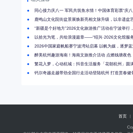
同心接力庆八一 军民共筑鱼水情！中国体育彩票“庆八
鹿鸣山文化院街盆景展焕新亮相文脉升级，以非遗盆
“新疆是个好地方”2026文化旅游推广活动在宁波举
以拾光为笔，共绘浪漫篇章——“绍兴·2026文化馆服
2026中国家庭帆船赛宁波湾站启幕 以帆为媒，逐梦
醉美杭州趣游海南！海南文旅推介活动 点燃钱塘夜色
繁花入梦，心动杭城：抖音生活服务「花朝杭州」圆
钙尔奇越走越带劲全国行走活动登
首页
Co