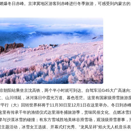
，燃爆冬日赤峰。京津冀地区游客到赤峰进行冬季旅游，可感受到内蒙古的
京朝阳站乘坐京沈高铁，两个半小时就可到达。自驾车沿G45大广高速向
林立、山川绵延，冰河落日中霞光万道、暮色苍茫。这里有国家级滑雪旅游
雪平行（大）回转世界杯将于11月30日至12月1日在这里举办。冬日到赤
这里有传承千年的渔猎仪式达里湖冬捕旅游季，赏味民俗文化、点燃冰雪
擎与沙漠冰雪的碰撞；有东方雪域胜地美林谷滑雪场，观顶级滑雪赛事，
雪主题活动，冰雪女王选拔、开幕式灯光秀、“龙凤呈祥”焰火无人机音乐表