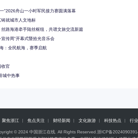
一”2026舟山一小时军民接力赛圆满落幕
艺铸就城市人文地标
行，丝路海港牵手陆丝枢纽，共谱文旅交流新篇
务宣传周”开幕式暨拾光音乐会
蓝海：全民航海，赛季启航
满收官
陆杭州 打造赏春健骨城中热事
聚焦浙江
焦点关注
财经新闻
文化旅游
科技热点
行
pyright © 2024
中国浙江在线
. All Rights Reserved.
浙ICP备202409039