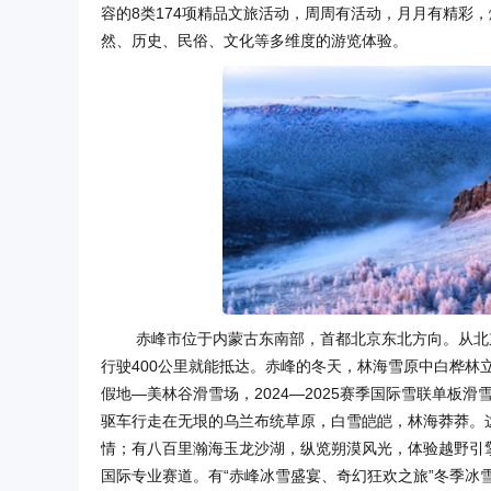
容的8类174项精品文旅活动，周周有活动，月月有精彩
然、历史、民俗、文化等多维度的游览体验。
赤峰市位于内蒙古东南部，首都北京东北方向。从北
行驶400公里就能抵达。赤峰的冬天，林海雪原中白桦
假地—美林谷滑雪场，2024—2025赛季国际雪联单板滑
驱车行走在无垠的乌兰布统草原，白雪皑皑，林海莽莽。
情；有八百里瀚海玉龙沙湖，纵览朔漠风光，体验越野引
国际专业赛道。有“赤峰冰雪盛宴、奇幻狂欢之旅”冬季冰