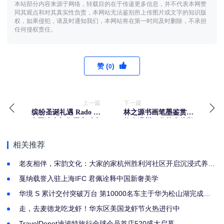
本站部分内容来源于网络，转载目的在于传递更多信息，并不代表本网赞
同其观点和对其真实性负责，本网站无法鉴别所上传图片或文字的知识版
权，如果侵犯，请及时通知我们，本网站将在第一时间及时删除，不承担
任何侵权责任。
赞 (
)
0
上一篇
下一篇
缤纷圣诞礼遇 Rado 瑞
林之源书画笔墨鉴赏会
士雷达表与您耀启时光
将在温州云谷艺术馆举
办
相关推荐
老友相伴，宋韵文化：大家的家杭州胜利河社区开启沉浸式养老
新体验
戛纳载誉入驻上海IFC 君佩诠释中国新奢美学
华境 S 累计交付突破万台 第10000名车主于华为松山湖完成交
付
走，去麦德龙吃龙虾！华东区美国龙虾节火热进行中
TravelDepot迪波特旅行全球会员首店520盛大启幕