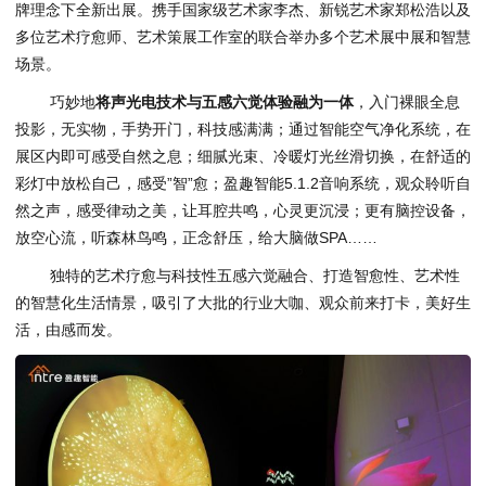
牌理念下全新出展。携手国家级艺术家李杰、新锐艺术家郑松浩以及
多位艺术疗愈师、艺术策展工作室的联合举办多个艺术展中展和智慧
场景。
巧妙地
将声光电技术与五感六觉体验融为一体
，入门裸眼全息
投影，无实物，手势开门，科技感满满；通过智能空气净化系统，在
展区内即可感受自然之息；细腻光束、冷暖灯光丝滑切换，在舒适的
彩灯中放松自己，感受”智”愈；盈趣智能5.1.2音响系统，观众聆听自
然之声，感受律动之美，让耳腔共鸣，心灵更沉浸；更有脑控设备，
放空心流，听森林鸟鸣，正念舒压，给大脑做SPA……
独特的艺术疗愈与科技性五感六觉融合、打造智愈性、艺术性
的智慧化生活情景，吸引了大批的行业大咖、观众前来打卡，美好生
活，由感而发。