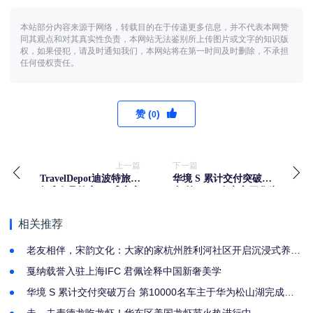
本站部分内容来源于网络，转载目的在于传递更多信息，并不代表本网赞
同其观点和对其真实性负责，本网站无法鉴别所上传图片或文字的知识版
权，如果侵犯，请及时通知我们，本网站将在第一时间及时删除，不承担
任何侵权责任。
赞 (
)
0
上一篇
下一篇
TravelDepot迪波特旅行
华境 S 累计交付突破万
全球会员首店520盛大启
台 第10000名车主于华为
幕
松山湖完成交付
相关推荐
老友相伴，宋韵文化：大家的家杭州胜利河社区开启沉浸式养老
新体验
戛纳载誉入驻上海IFC 君佩诠释中国新奢美学
华境 S 累计交付突破万台 第10000名车主于华为松山湖完成交
付