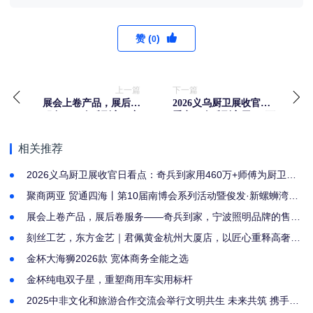
赞 (
)
0
上一篇
下一篇
展会上卷产品，展后卷
2026义乌厨卫展收官日
服务——奇兵到家，宁
看点：奇兵到家用460万
波照明品牌的售后服务
+师傅为厨卫商家撑起全
底牌
国服务网
相关推荐
2026义乌厨卫展收官日看点：奇兵到家用460万+师傅为厨卫商
家撑起全国服务网
聚商两亚 贸通四海丨第10届南博会系列活动暨俊发·新螺蛳湾第
4届国际采购节盛大启幕
展会上卷产品，展后卷服务——奇兵到家，宁波照明品牌的售后
服务底牌
刻丝工艺，东方金艺｜君佩黄金杭州大厦店，以匠心重释高奢黄
金
金杯大海狮2026款 宽体商务全能之选
金杯纯电双子星，重塑商用车实用标杆
2025中非文化和旅游合作交流会举行文明共生 未来共筑 携手推
动中非文旅交流合作走深走实