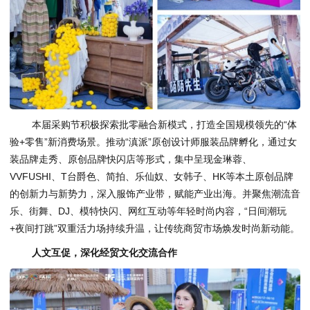
本届采购节积极探索批零融合新模式，打造全国规模领先的“体
验+零售”新消费场景。推动“滇派”原创设计师服装品牌孵化，通过女
装品牌走秀、原创品牌快闪店等形式，集中呈现金琳蓉、
VVFUSHI、T台爵色、简拍、乐仙奴、女韩子、HK等本土原创品牌
的创新力与新势力，深入服饰产业带，赋能产业出海。并聚焦潮流音
乐、街舞、DJ、模特快闪、网红互动等年轻时尚内容，“日间潮玩
+夜间打跳”双重活力场持续升温，让传统商贸市场焕发时尚新动能。
人文互促，深化经贸文化交流合作