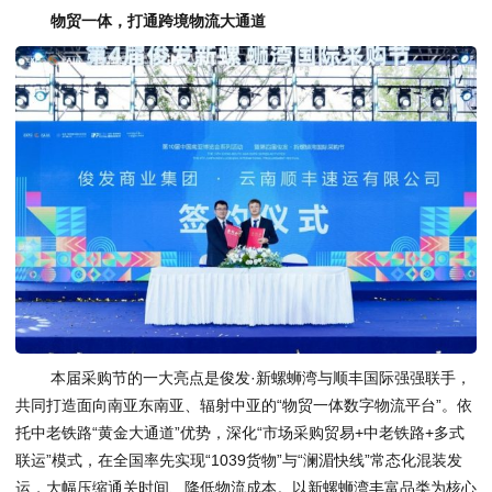
物贸一体，打通跨境物流大通道
本届采购节的一大亮点是俊发·新螺蛳湾与顺丰国际强强联手，
共同打造面向南亚东南亚、辐射中亚的“物贸一体数字物流平台”。依
托中老铁路“黄金大通道”优势，深化“市场采购贸易+中老铁路+多式
联运”模式，在全国率先实现“1039货物”与“澜湄快线”常态化混装发
运，大幅压缩通关时间、降低物流成本。以新螺蛳湾丰富品类为核心