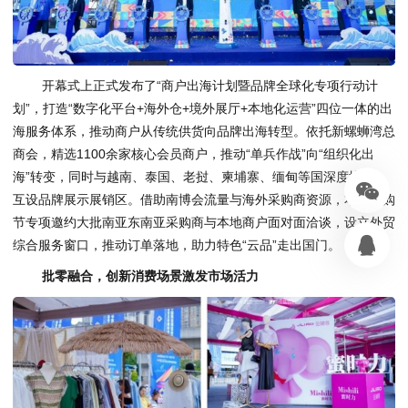
开幕式上正式发布了“商户出海计划暨品牌全球化专项行动计
划”，打造“数字化平台+海外仓+境外展厅+本地化运营”四位一体的出
海服务体系，推动商户从传统供货向品牌出海转型。依托新螺蛳湾总
商会，精选1100余家核心会员商户，推动“单兵作战”向“组织化出
海”转变，同时与越南、泰国、老挝、柬埔寨、缅甸等国深度协作，
互设品牌展示展销区。借助南博会流量与海外采购商资源，本届采购
节专项邀约大批南亚东南亚采购商与本地商户面对面洽谈，设立外贸
综合服务窗口，推动订单落地，助力特色“云品”走出国门。
批零融合，创新消费场景激发市场活力