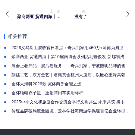
上一篇
下一篇
聚商两亚 贸通四海丨第
没有了
10届南博会系列活动暨
俊发·新螺蛳湾第4届国
际采购节盛大启幕
相关推荐
2026义乌厨卫展收官日看点：奇兵到家用460万+师傅为厨卫商
家撑起全国服务网
聚商两亚 贸通四海丨第10届南博会系列活动暨俊发·新螺蛳湾第
4届国际采购节盛大启幕
展会上卷产品，展后卷服务——奇兵到家，宁波照明品牌的售后
服务底牌
刻丝工艺，东方金艺｜君佩黄金杭州大厦店，以匠心重释高奢黄
金
金杯大海狮2026款 宽体商务全能之选
金杯纯电双子星，重塑商用车实用标杆
2025中非文化和旅游合作交流会举行文明共生 未来共筑 携手推
动中非文旅交流合作走深走实
传统品牌破局流量困境，云林学社海南游学揭秘百亿企业转型之
道