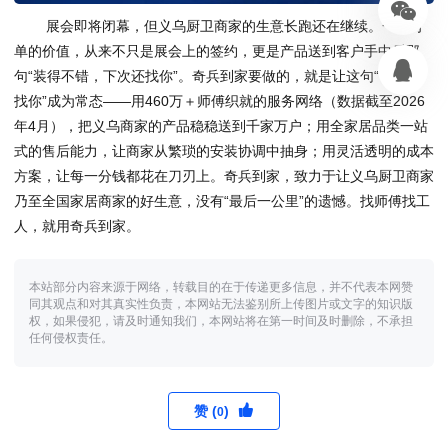
展会即将闭幕，但义乌厨卫商家的生意长跑还在继续。一笔订
单的价值，从来不只是展会上的签约，更是产品送到客户手中后那
句“装得不错，下次还找你”。奇兵到家要做的，就是让这句“下次还
找你”成为常态——用460万＋师傅织就的服务网络（数据截至2026
年4月），把义乌商家的产品稳稳送到千家万户；用全家居品类一站
式的售后能力，让商家从繁琐的安装协调中抽身；用灵活透明的成本
方案，让每一分钱都花在刀刃上。奇兵到家，致力于让义乌厨卫商家
乃至全国家居商家的好生意，没有“最后一公里”的遗憾。找师傅找工
人，就用奇兵到家。
本站部分内容来源于网络，转载目的在于传递更多信息，并不代表本网赞
同其观点和对其真实性负责，本网站无法鉴别所上传图片或文字的知识版
权，如果侵犯，请及时通知我们，本网站将在第一时间及时删除，不承担
任何侵权责任。
赞 (
)
0